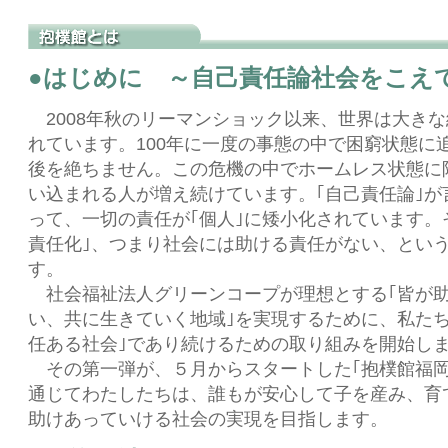
●はじめに ～自己責任論社会をこえ
2008年秋のリーマンショック以来、世界は大き
れています。100年に一度の事態の中で困窮状態に
後を絶ちません。この危機の中でホームレス状態に
い込まれる人が増え続けています。｢自己責任論｣が
って、一切の責任が｢個人｣に矮小化されています。
責任化｣、つまり社会には助ける責任がない、とい
す。
社会福祉法人グリーンコープが理想とする｢皆が
い、共に生きていく地域｣を実現するために、私たち
任ある社会｣であり続けるための取り組みを開始し
その第一弾が、５月からスタートした｢抱樸館福岡
通じてわたしたちは、誰もが安心して子を産み、育
助けあっていける社会の実現を目指します。