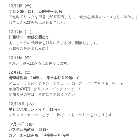
12月1日（金）
サロンdeえにし 14時半～16時
※無料ドリンクを用意（60杯限定）して、食堂を談話スペースとして開放し
カフェさんぽみちはお休みでした。
12月2日（土）
紅葉狩り 舞鶴公園にて
えにしの会の登録者を対象に呼びかけ、開催しました。
活動報告をお楽しみに！
12月8日（金）
※カフェさんぽみちはお休みします。
12月9日（土）
料理練習会 10時～ 津屋本町公民館にて
メニュー：骨付きチキン、シチュー、ローストビーフサラダ、ケーキ
参加費400円 クリスマスパーティーです！
参加希望の方は、事前にご連絡ください！
12月14日（木）
手しごとボランティア 11時～
クリスマスカフェにむけて、松ぼっくりでツリーをつくります。
12月15日（金）
パステル画教室 13時～
カフェさんぽみち 14時半～16時半