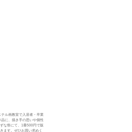
ステル画教室で入居者・卒業
作品に、描き手の思いや個性
な祭にて、1冊500円で販
きます。ぜひお買い求めく