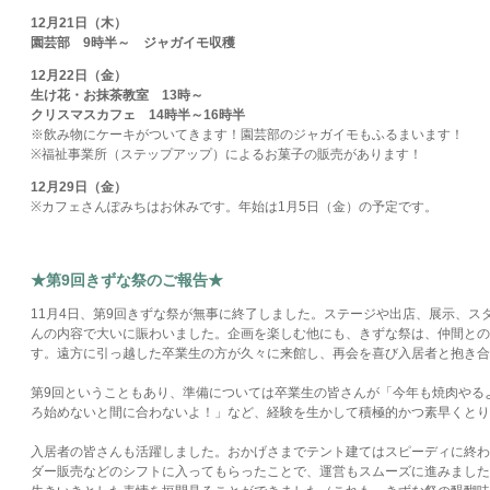
12月21日（木）
園芸部 9時半～ ジャガイモ収穫
12月22日（金）
生け花・お抹茶教室 13時～
クリスマスカフェ 14時半～16時半
※飲み物にケーキがついてきます！園芸部のジャガイモもふるまいます！
※福祉事業所（ステップアップ）によるお菓子の販売があります！
12月29日（金）
※カフェさんぽみちはお休みです。年始は1月5日（金）の予定です。
★第9回きずな祭のご報告★
11月4日、第9回きずな祭が無事に終了しました。ステージや出店、展示、ス
んの内容で大いに賑わいました。企画を楽しむ他にも、きずな祭は、仲間との
す。遠方に引っ越した卒業生の方が久々に来館し、再会を喜び入居者と抱き合
第9回ということもあり、準備については卒業生の皆さんが「今年も焼肉やる
ろ始めないと間に合わないよ！」など、経験を生かして積極的かつ素早くとり
入居者の皆さんも活躍しました。おかげさまでテント建てはスピーディに終わ
ダー販売などのシフトに入ってもらったことで、運営もスムーズに進みました