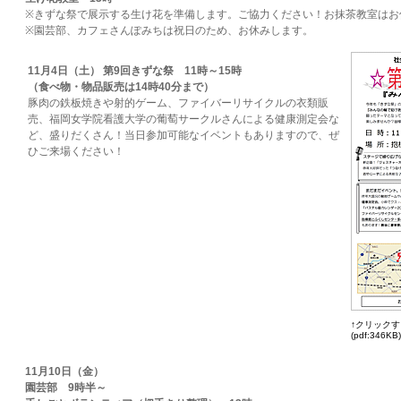
※きずな祭で展示する生け花を準備します。ご協力ください！お抹茶教室はお
※園芸部、カフェさんぽみちは祝日のため、お休みします。
11月4日（土） 第9回きずな祭 11時～15時
（食べ物・物品販売は14時40分まで）
豚肉の鉄板焼きや射的ゲーム、ファイバーリサイクルの衣類販
売、福岡女学院看護大学の葡萄サークルさんによる健康測定会な
ど、盛りだくさん！当日参加可能なイベントもありますので、ぜ
ひご来場ください！
↑クリック
(pdf:346KB)
11月10日（金）
園芸部 9時半～