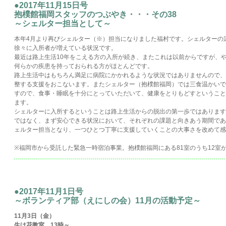
●2017年11月15日号
抱樸館福岡スタッフのつぶやき・・・その38
～シェルター担当として～
本年4月より再びシェルター（※）担当になりました福村です。シェルターの
徐々に入所者が増えている状況です。
最近は路上生活10年をこえる方の入所が続き、またこれは以前からですが、
何らかの疾患を持っておられる方がほとんどです。
路上生活中はもちろん満足に病院にかかれるような状況ではありませんので、
整する支援をおこないます。またシェルター（抱樸館福岡）では三食温かいで
すので、食事・睡眠を十分にとっていただいて、健康をとりもどすということ
ます。
シェルターに入所するということは路上生活からの脱出の第一歩ではあります
ではなく、まず安心できる状況において、それぞれの課題と向きあう期間であ
ェルター担当となり、一つひとつ丁寧に支援していくことの大事さを改めて感
※福岡市から受託した緊急一時宿泊事業。抱樸館福岡にある81室のうち12室
●2017年11月1日号
～ボランティア部（えにしの会）11月の活動予定～
11月3日（金）
生け花教室 13時～