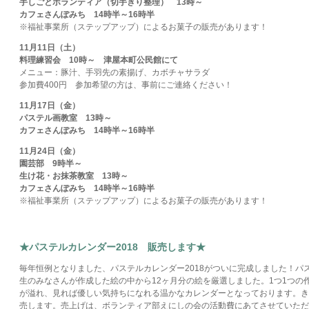
手しごとボランティア（切手きり整理） 13時～
カフェさんぽみち 14時半～16時半
※福祉事業所（ステップアップ）によるお菓子の販売があります！
11月11日（土）
料理練習会 10時～ 津屋本町公民館にて
メニュー：豚汁、手羽先の素揚げ、カボチャサラダ
参加費400円 参加希望の方は、事前にご連絡ください！
11月17日（金）
パステル画教室 13時～
カフェさんぽみち 14時半～16時半
11月24日（金）
園芸部 9時半～
生け花・お抹茶教室 13時～
カフェさんぽみち 14時半～16時半
※福祉事業所（ステップアップ）によるお菓子の販売があります！
★パステルカレンダー2018 販売します★
毎年恒例となりました、パステルカレンダー2018がついに完成しました！パ
生のみなさんが作成した絵の中から12ヶ月分の絵を厳選しました。1つ1つの
が溢れ、見れば優しい気持ちになれる温かなカレンダーとなっております。きず
売します。売上げは、ボランティア部えにしの会の活動費にあてさせていただ