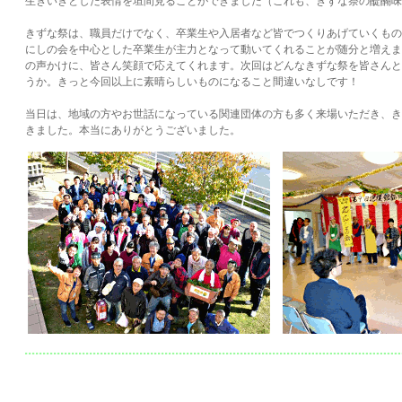
生きいきとした表情を垣間見ることができました（これも、きずな祭の醍醐味
きずな祭は、職員だけでなく、卒業生や入居者など皆でつくりあげていくもの
にしの会を中心とした卒業生が主力となって動いてくれることが随分と増えま
の声かけに、皆さん笑顔で応えてくれます。次回はどんなきずな祭を皆さんと
うか。きっと今回以上に素晴らしいものになること間違いなしです！
当日は、地域の方やお世話になっている関連団体の方も多く来場いただき、き
きました。本当にありがとうございました。